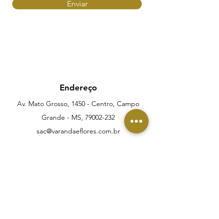
Enviar
Endereço
Av. Mato Grosso, 1450 - Centro, Campo
Grande - MS,
79002-232
sac@varandaeflores.com.br
Telefone:
(67) 99106-8593
Suporte ao cliente
Contato