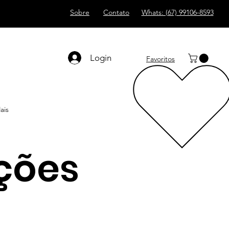
Sobre
Contato
Whats: (67) 99106-8593
Login
Favoritos
ais
ções