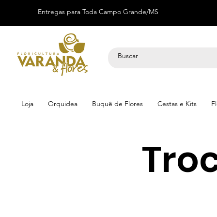
Entregas para Toda Campo Grande/MS
Loja
Orquidea
Buquê de Flores
Cestas e Kits
F
Tro