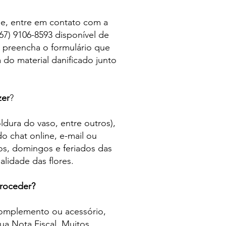
de, entre em contato com a
67) 9106-8593 disponível de
u preencha o formulário que
 do material danificado junto
zer
?
ldura do vaso, entre outros),
 chat online, e-mail ou
os, domingos e feriados das
lidade das flores.
proceder?
omplemento ou acessório,
sua Nota Fiscal. Muitos