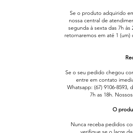
Se o produto adquirido em
nossa central de atendimen
segunda à sexta das 7h às 
retornaremos em até 1 (um) d
Rec
Se o seu pedido chegou com p
entre em contato imedi
Whatsapp: (67) 9106-8593, 
7h as 18h. Nossos
O produt
Nunca receba pedidos co
verifique se o lacre d