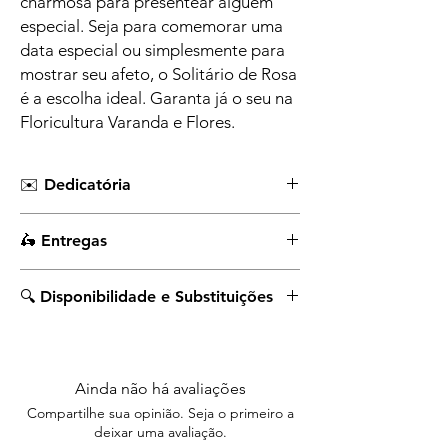
charmosa para presentear alguém 
especial. Seja para comemorar uma 
data especial ou simplesmente para 
mostrar seu afeto, o Solitário de Rosa 
é a escolha ideal. Garanta já o seu na 
Floricultura Varanda e Flores.
✉️ Dedicatória
Ao escolher seu produto,
🛵 Entregas
no Checkout lembre-se de inserir no campo
marcado "MENSAGEM DEDICATÓRIA" sua
Após finalizado o pedido, a entrega
frase para o cartão que acompanha o
🔍 Disponibilidade e Substituições
de produtos imediatos ocorrerá em até
presente
. Em caso de dúvidas entre em
1h30min, dentro do horário de expediente
contato pelo WhatsApp (67) 99106-8593.
*Caso deseje substituições ou
da loja.
personalização, nos chame pelo WhatsApp
(67) 99106-8593.
Ainda não há avaliações
Compartilhe sua opinião. Seja o primeiro a
*Ligue-nos antes de finalizar a compra para
deixar uma avaliação.
verificar a disponibilidade do produto. Caso